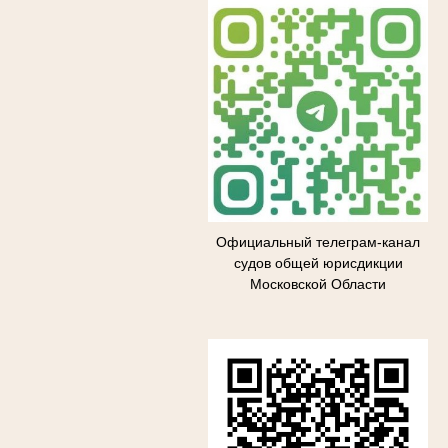
Официальный телеграм-канал
судов общей юрисдикции
Московской Области