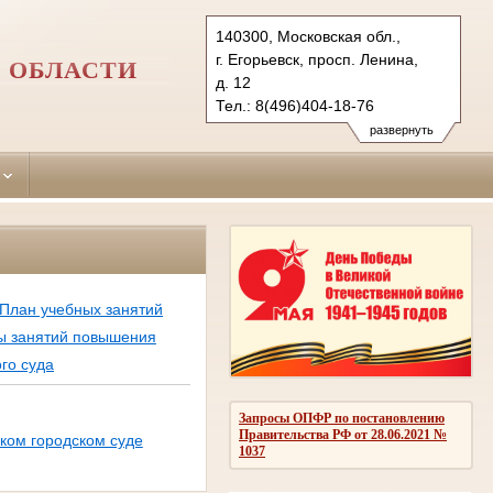
140300, Московская обл.,
г. Егорьевск, просп. Ленина,
 ОБЛАСТИ
д. 12
Тел.: 8(496)404-18-76
egorievsk.mo@sudrf.ru
развернуть
План учебных занятий
ы занятий повышения
го суда
Запросы ОПФР по постановлению
Правительства РФ от 28.06.2021 №
ком городском суде
1037