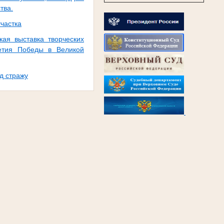
тва.
частка
кая выставка творческих
летия Победы в Великой
д стражу
.