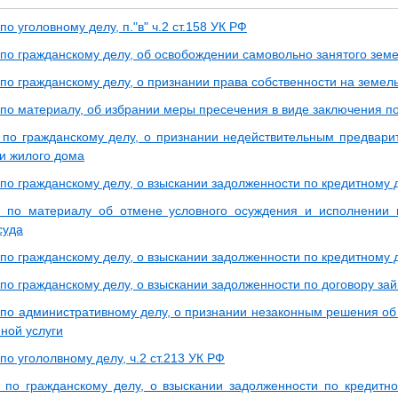
по уголовному делу, п."в" ч.2 ст.158 УК РФ
 по гражданскому делу, об освобождении самовольно занятого земе
по гражданскому делу, о признании права собственности на земел
 по материалу, об избрании меры пресечения в виде заключения п
 по гражданскому делу, о признании недействительным предварит
и жилого дома
 по гражданскому делу, о взыскании задолженности по кредитному 
 по материалу об отмене условного осуждения и исполнении н
суда
 по гражданскому делу, о взыскании задолженности по кредитному 
по гражданскому делу, о взыскании задолженности по договору за
 по административному делу, о признании незаконным решения об 
ной услуги
по угололвному делу, ч.2 ст.213 УК РФ
 по гражданскому делу, о взыскании задолженности по кредитн