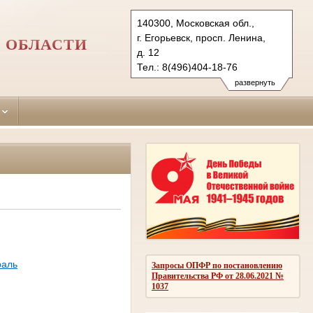
140300, Московская обл.,
г. Егорьевск, просп. Ленина,
 ОБЛАСТИ
д. 12
Тел.: 8(496)404-18-76
egorievsk.mo@sudrf.ru
развернуть
раль
Запросы ОПФР по постановлению
Правительства РФ от 28.06.2021 №
1037