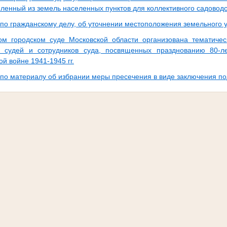
еленный из земель населенных пунктов для коллективного садоводс
 по гражданскому делу, об уточнении местоположения земельного у
ом городском суде Московской области организована тематичес
й судей и сотрудников суда, посвященных празднованию 80-
й войне 1941-1945 гг.
 по материалу об избрании меры пресечения в виде заключения по