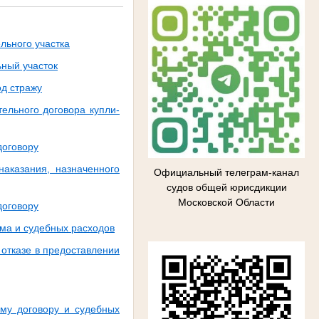
льного участка
ьный участок
од стражу
ельного договора купли-
договору
аказания, назначенного
Официальный телеграм-канал
судов общей юрисдикции
Московской Области
договору
йма и судебных расходов
отказе в предоставлении
ому договору и судебных