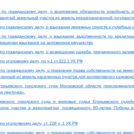
 по гражданскому делу, о возложении обязанности освободить о
занятый земельный участок из земель неразграниченной государст
 по гражданскому делу, о взыскании денежных средств и судебных 
 по гражданскому делу, о взыскании задолженности по кредитн
бращении взыскания на заложенное имущество
 по гражданскому делу, о возмещении ущерба, причиненного залив
по уголовному делу, по ч.1 ст.322.1 УК РФ
 по гражданскому делу, о признании права собственности на земе
еленный из земель населенных пунктов для коллективного садовод
горьевского городского суда Московской области присоединилс
я ленточка».
евского городского суда и мировые судьи Егорьевского судеб
няли участие в мероприятии, посвященного 80-летию Победы в
по угололвному делу, ст. 228 ч. 1 УК РФ
 по гражданскому делу, о признании права собственности на земе