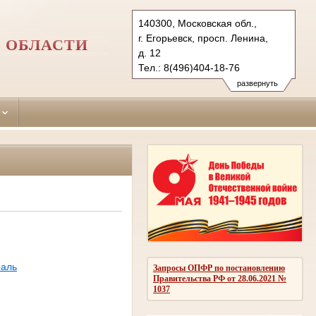
140300, Московская обл.,
г. Егорьевск, просп. Ленина,
 ОБЛАСТИ
д. 12
Тел.: 8(496)404-18-76
egorievsk.mo@sudrf.ru
развернуть
аль
Запросы ОПФР по постановлению
Правительства РФ от 28.06.2021 №
1037