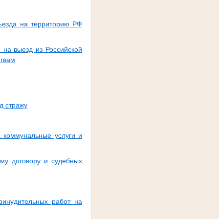
въезда на территорию РФ
 на выезд из Российской
ствам
д стражу
а коммунальные услуги и
ому договору и судебных
ринудительных работ на