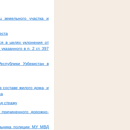
ц земельного участка и
еста
ся в целях уклонения от
казанного в п. 2 ст. 397
еспублики Узбекистан в
в составе жилого дома, и
ма
од стражу
 причиненного дорожно-
альника полиции МУ МВД