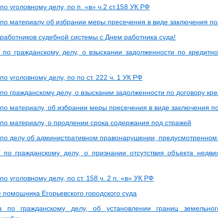
по уголовному делу, по п. «в» ч.2 ст.158 УК РФ
 по материалу об избрании меры пресечения в виде заключения по
работников судебной системы с Днем работника суда!
 по гражданскому делу, о взыскании задолженности по кредитн
по уголовному делу, по по ст. 222 ч. 1 УК РФ
по гражданскому делу, о взыскании задолженности по договору кр
 по материалу, об избрании меры пресечения в виде заключения п
 по материалу, о продлении срока содержания под стражей
 по делу об административном правонарушении, предусмотренном ч
 по гражданскому делу, о признании отсутствия объекта недв
по уголовному делу, по ст. 158 ч. 2 п. «в» УК РФ
 помощника Егорьевского городского суда
з по гражданскому делу, об установлении границ земельног