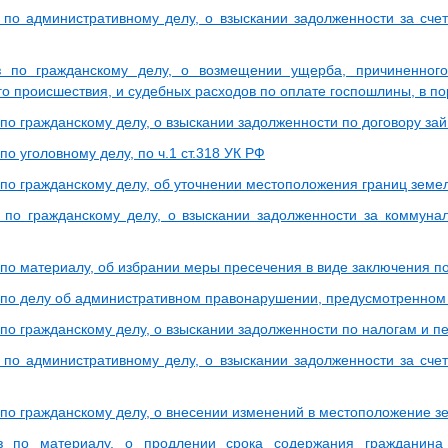
 по административному делу, о взыскании задолженности за сче
з по гражданскому делу, о возмещении ущерба, причиненного
го происшествия, и судебных расходов по оплате госпошлины, в по
по гражданскому делу, о взыскании задолженности по договору за
по уголовному делу, по ч.1 ст.318 УК РФ
 по гражданскому делу, об уточнении местоположения границ земел
 по гражданскому делу, о взыскании задолженности за коммуна
 по материалу, об избрании меры пресечения в виде заключения п
 по делу об административном правонарушении, предусмотренном ч
по гражданскому делу, о взыскании задолженности по налогам и п
 по административному делу, о взыскании задолженности за сче
 по гражданскому делу, о внесении изменений в местоположение з
з по материалу, о продлении срока содержания гражданина