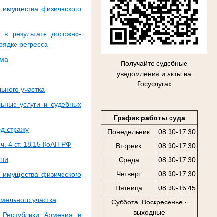
т имущества физического
 в результате дорожно-
рядке регресса
йма
Получайте судебные
уведомления и акты на
Госуслугах
ьного участка
льные услуги и судебных
График работы суда
од стражу
Понедельник
08.30-17.30
. 4 ст. 18.15 КоАП РФ
Вторник
08.30-17.30
ени
Среда
08.30-17.30
Четверг
08.30-17.30
т имущества физического
Пятница
08.30-16.45
емельного участка
Суббота, Воскресенье -
выходные
 Республики Армения в