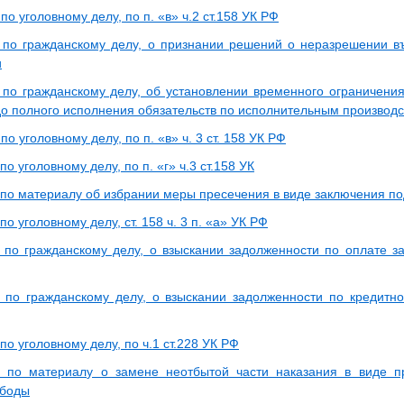
по уголовному делу, по п. «в» ч.2 ст.158 УК РФ
 по гражданскому делу, о признании решений о неразрешении 
и
 по гражданскому делу, об установлении временного ограничения
о полного исполнения обязательств по исполнительным производ
по уголовному делу, по п. «в» ч. 3 ст. 158 УК РФ
по уголовному делу, по п. «г» ч.3 ст.158 УК
 по материалу об избрании меры пресечения в виде заключения по
по уголовному делу, ст. 158 ч. 3 п. «а» УК РФ
 по гражданскому делу, о взыскании задолженности по оплате з
 по гражданскому делу, о взыскании задолженности по кредитн
по уголовному делу, по ч.1 ст.228 УК РФ
 по материалу о замене неотбытой части наказания в виде п
ободы