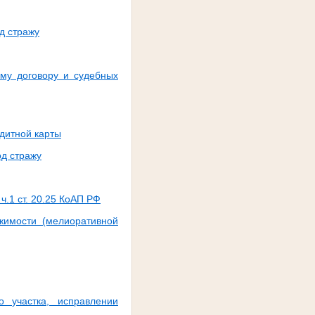
д стражу
ому договору и судебных
едитной карты
од стражу
.1 ст. 20.25 КоАП РФ
ижимости (мелиоративной
о участка, исправлении