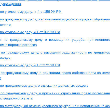
 учреждении
по уголовному делу, ч. 4 ст.159 УК РФ
 по гражданскому делу, о возмещении ущерба в порядке суброгаци
ошлины
по уголовному делу, ч.1 ст.162 УК РФ
з, по гражданскому делу о возмещении ущерба, причиненног
ем в порядке регресса
 по гражданскому делу, о взыскании задолженности по кредитном
сходов
по уголовному делу, ч.1 ст.272 УК РФ
 по гражданскому делу, о признании права собственности на земе
и
 по гражданскому делу, о взыскании денежных средств
 по гражданскому делу, о признании утратившим право пользов
истрационного учета
 по материалу, об отмене условного осуждения и исполнения нака