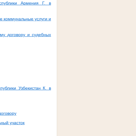
спублики Армения Г. в
ые коммунальные услуги и
ому договору и судебных
публики Узбекистан К. в
договору
ьный участок