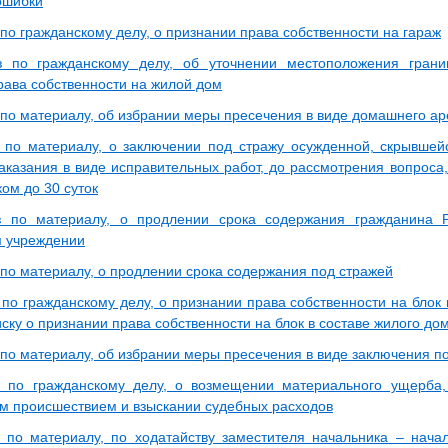
ошибки
по гражданскому делу, о признании права собственности на гараж
з по гражданскому делу, об уточнении местоположения грани
рава собственности на жилой дом
 по материалу, об избрании меры пресечения в виде домашнего ар
 по материалу, о заключении под стражу осужденной, скрывшей
казания в виде исправительных работ, до рассмотрения вопроса, у
ом до 30 суток
з по материалу, о продлении срока содержания гражданина Р
 учреждении
 по материалу, о продлении срока содержания под стражей
по гражданскому делу, о признании права собственности на блок 
ску о признании права собственности на блок в составе жилого до
 по материалу, об избрании меры пресечения в виде заключения п
 по гражданскому делу, о возмещении материального ущерба,
м происшествием и взыскании судебных расходов
 по материалу, по ходатайству заместителя начальника – нач