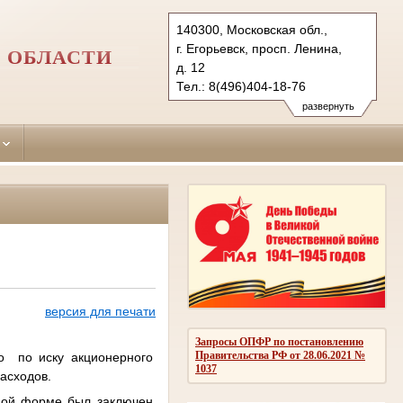
140300, Московская обл.,
г. Егорьевск, просп. Ленина,
 ОБЛАСТИ
д. 12
Тел.: 8(496)404-18-76
egorievsk.mo@sudrf.ru
развернуть
версия для печати
Запросы ОПФР по постановлению
Правительства РФ от 28.06.2021 №
ло по иску акционерного
1037
расходов.
нной форме был заключен