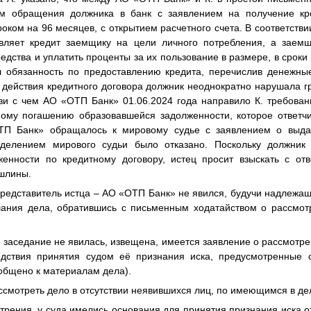
ем обращения должника в банк с заявлением на получение кр
роком на 96 месяцев, с открытием расчетного счета. В соответстви
вляет кредит заемщику на цели личного потребления, а заемщ
дства и уплатить проценты за их пользование в размере, в сроки 
л обязанность по предоставлению кредита, перечислив денежны
я действия кредитного договора должник неоднократно нарушала г
язи с чем АО «ОТП Банк» 01.06.2024 года направило К. требова
ному погашению образовавшейся задолженности, которое ответч
ТП Банк» обращалось к мировому судье с заявлением о выдач
еделением мирового судьи было отказано. Поскольку должник
нности по кредитному договору, истец просит взыскать с отв
ошлины.
редставитель истца – АО «ОТП Банк» не явился, будучи надлеж
ания дела, обратившись с письменным ходатайством о рассмот
заседание не явилась, извещена, имеется заявление о рассмотрен
едствия принятия судом её признания иска, предусмотренные 
общено к материалам дела).
мотреть дело в отсутствии неявившихся лиц, по имеющимся в де
ения, у суда имелись основания для принятия признания иска о