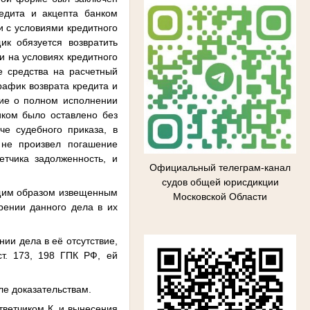
едита и акцепта банком
и с условиями кредитного
ик обязуется возвратить
и на условиях кредитного
е средства на расчетный
рафик возврата кредита и
ние о полном исполнении
иком было оставлено без
е судебного приказа, в
 не произвел погашение
етчика задолженность, и
Официальный телеграм-канал
судов общей юрисдикции
ащим образом извещенным
Московской Области
рении данного дела в их
ии дела в её отсутствие,
ст. 173, 198 ГПК РФ, ей
ле доказательствам.
тветчиком К. и вынесения