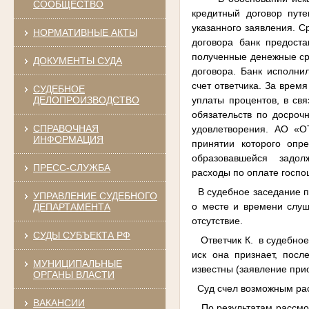
СООБЩЕСТВО
кредитный договор пут
указанного заявления. С
НОРМАТИВНЫЕ АКТЫ
договора банк предоста
полученные денежные сре
ДОКУМЕНТЫ СУДА
договора. Банк исполни
счет ответчика. За врем
СУДЕБНОЕ
уплаты процентов, в св
ДЕЛОПРОИЗВОДСТВО
обязательств по досроч
СПРАВОЧНАЯ
удовлетворения. АО «О
ИНФОРМАЦИЯ
принятии которого опр
образовавшейся задолже
ПРЕСС-СЛУЖБА
расходы по оплате госп
В судебное заседание п
УПРАВЛЕНИЕ СУДЕБНОГО
о месте и времени слуш
ДЕПАРТАМЕНТА
отсутствие.
СУДЫ СУБЪЕКТА РФ
Ответчик К. в судебное 
иск она признает, посл
МУНИЦИПАЛЬНЫЕ
известны (заявление при
ОРГАНЫ ВЛАСТИ
Суд счел возможным расс
ВАКАНСИИ
По результатам рассмотр