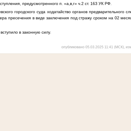
ступления, предусмотренного п. «а,в,г» ч.2 ст. 163 УК РФ.
евского городского суда ходатайство органов предварительного сл
ра пресечения в виде заключения под стражу сроком на 02 месяца
ступило в законную силу.
опубликовано 05.03.2025 11:41 (МСК), из