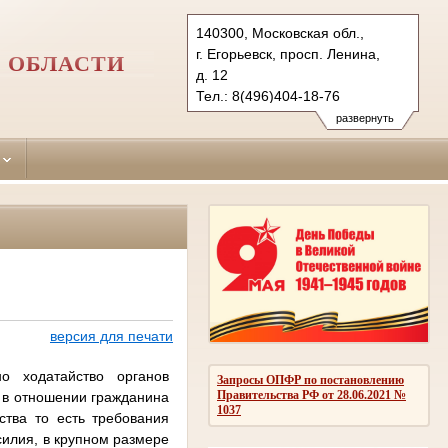
140300, Московская обл.,
г. Егорьевск, просп. Ленина,
 ОБЛАСТИ
д. 12
Тел.: 8(496)404-18-76
egorievsk.mo@sudrf.ru
развернуть
версия для печати
о ходатайство органов
Запросы ОПФР по постановлению
Правительства РФ от 28.06.2021 №
 в отношении гражданина
1037
ьства
то есть требования
силия, в крупном размере